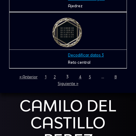
Ajedrez
Decodificar datos 3
Reto central
3
…
« Anterior
1
2
4
5
8
Siguiente »
CAMILO DEL
CASTILLO