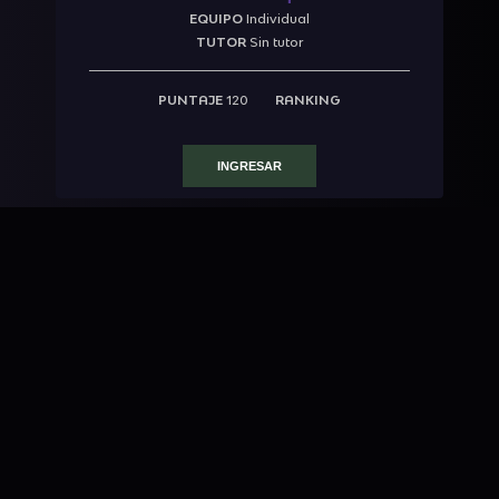
EQUIPO
Individual
TUTOR
Sin tutor
PUNTAJE
120
RANKING
INGRESAR
Gruta del Palacio
EQUIPO
Individual
TUTOR
Sin tutor
PUNTAJE
100
RANKING
INGRESAR