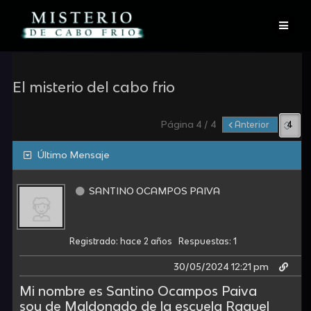
Skip
to
content
El misterio del cabo frio
Página 4 / 4
Anterior
Último Mensaje
SANTINO OCAMPOS PAIVA
Registrado: hace 2 años
Respuestas: 1
30/05/2024 12:21 pm
Mi nombre es Santino Ocampos Paiva
soy de Maldonado de la escuela Raquel