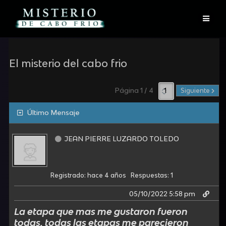
Skip
to
content
El misterio del cabo frio
Página 1 / 4
Siguiente
Último Mensaje
JEAN PIERRE LUZARDO TOLEDO
Registrado: hace 4 años
Respuestas: 1
05/10/2022 5:58 pm
La etapa que mas me gustaron fueron
todas, todas las etapas me parecieron