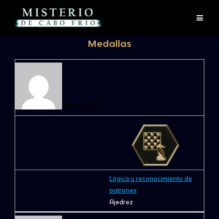
Skip
to
content
Medallas
58069284
Lógica y reconocimiento de
patrones
Ajedrez