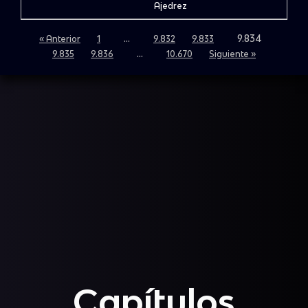
Ajedrez
…
9.834
« Anterior
1
9.832
9.833
…
9.835
9.836
10.670
Siguiente »
Capítulos