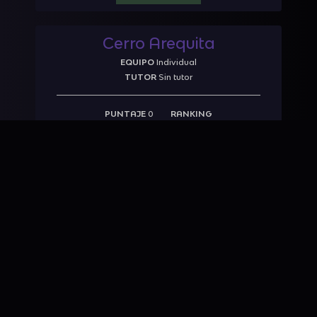
Cerro Arequita
EQUIPO
Individual
TUTOR
Sin tutor
PUNTAJE
0
RANKING
INGRESAR
Gruta del Palacio
EQUIPO
Individual
TUTOR
Sin tutor
PUNTAJE
40
RANKING