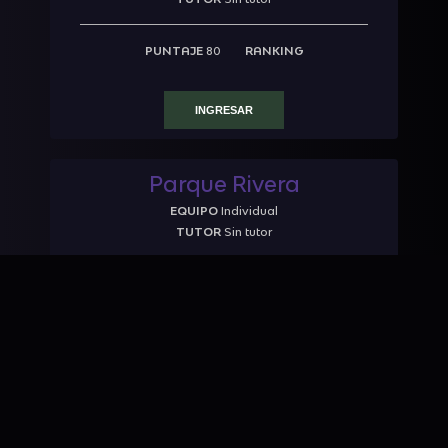
PUNTAJE
80
RANKING
INGRESAR
Parque Rivera
EQUIPO
Individual
TUTOR
Sin tutor
PUNTAJE
10
RANKING
INGRESAR
Mansión Drayton
EQUIPO
Individual