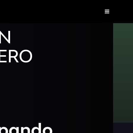
ÁN
ERO
ipando