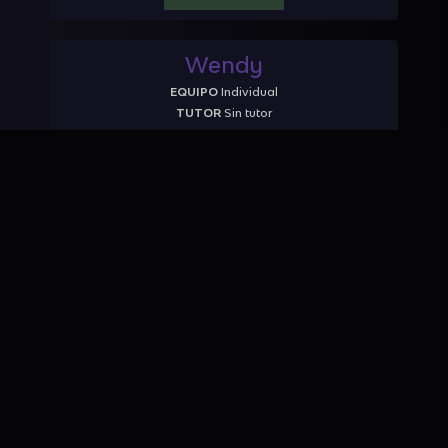
Wendy
EQUIPO
Individual
TUTOR
Sin tutor
PUNTAJE
80
RANKING
INGRESAR
Vladimir
EQUIPO
Individual
TUTOR
Sin tutor
PUNTAJE
110
RANKING