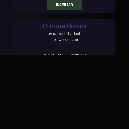
INGRESAR
Parque Rivera
EQUIPO
Individual
TUTOR
Sin tutor
PUNTAJE
0
RANKING
INGRESAR
Museo Blanes
EQUIPO
Individual
TUTOR
Sin tutor
PUNTAJE
0
RANKING