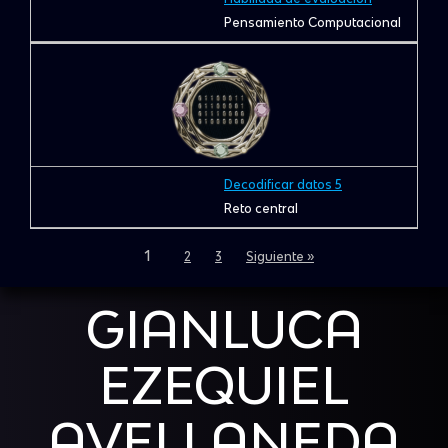
Pensamiento Computacional
Decodificar datos 5
Reto central
1
2
3
Siguiente »
GIANLUCA
EZEQUIEL
AVELLANEDA