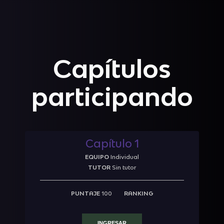
Capítulos
participando
Capítulo 1
EQUIPO
Individual
TUTOR
Sin tutor
PUNTAJE
100
RANKING
INGRESAR