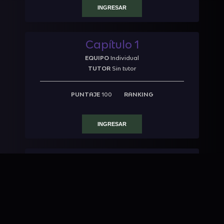
INGRESAR
Capítulo 1
EQUIPO
Individual
TUTOR
Sin tutor
PUNTAJE
100
RANKING
INGRESAR
Wendy
EQUIPO
Individual
TUTOR
Sin tutor
PUNTAJE
100
RANKING