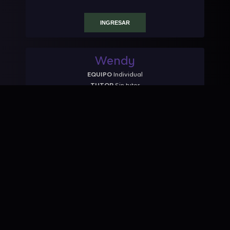
INGRESAR
Wendy
EQUIPO
Individual
TUTOR
Sin tutor
PUNTAJE
40
RANKING
INGRESAR
Cerro Arequita
EQUIPO
Individual
TUTOR
Sin tutor