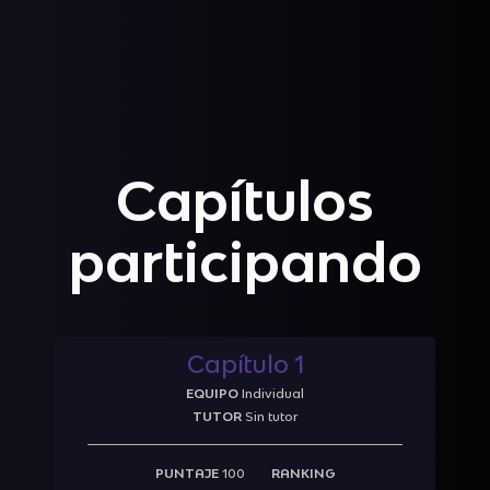
Capítulos
participando
Capítulo 1
EQUIPO
Individual
TUTOR
Sin tutor
PUNTAJE
100
RANKING