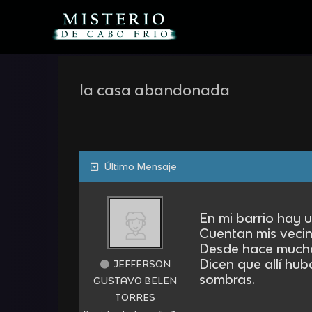
Skip
to
content
la casa abandonada
Último Mensaje
En mi barrio hay 
Cuentan mis vecin
Desde hace mucho
Dicen que allí hu
JEFFERSON
sombras.
GUSTAVO BELEN
TORRES