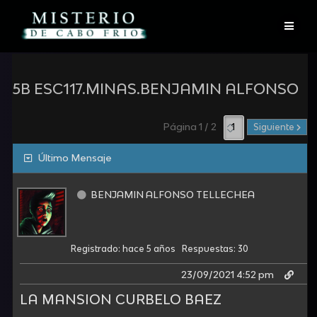
Skip
to
content
5B ESC117.MINAS.BENJAMIN ALFONSO
Página 1 / 2
Siguiente
Último Mensaje
BENJAMIN ALFONSO TELLECHEA
Registrado: hace 5 años
Respuestas: 30
23/09/2021 4:52 pm
LA MANSION CURBELO BAEZ